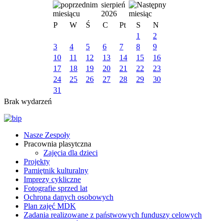
sierpień
2026
P
W
Ś
C
Pt
S
N
1
2
3
4
5
6
7
8
9
10
11
12
13
14
15
16
17
18
19
20
21
22
23
24
25
26
27
28
29
30
31
Brak wydarzeń
Nasze Zespoły
Pracownia plasytczna
Zajęcia dla dzieci
Projekty
Pamiętnik kulturalny
Imprezy cykliczne
Fotografie sprzed lat
Ochrona danych osobowych
Plan zajęć MDK
Zadania realizowane z państwowych funduszy celowych