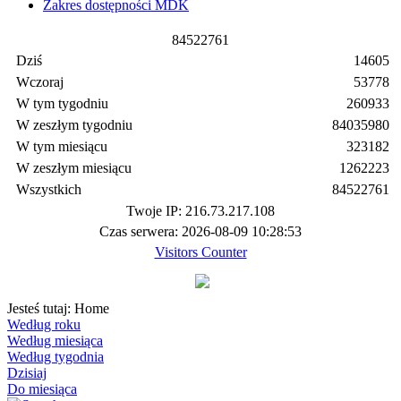
Zakres dostępności MDK
8
4
5
2
2
7
6
1
Dziś
14605
Wczoraj
53778
W tym tygodniu
260933
W zeszłym tygodniu
84035980
W tym miesiącu
323182
W zeszłym miesiącu
1262223
Wszystkich
84522761
Twoje IP: 216.73.217.108
Czas serwera: 2026-08-09 10:28:53
Visitors Counter
Jesteś tutaj:
Home
Według roku
Według miesiąca
Według tygodnia
Dzisiaj
Do miesiąca