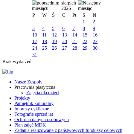
sierpień
2026
P
W
Ś
C
Pt
S
N
1
2
3
4
5
6
7
8
9
10
11
12
13
14
15
16
17
18
19
20
21
22
23
24
25
26
27
28
29
30
31
Brak wydarzeń
Nasze Zespoły
Pracownia plasytczna
Zajęcia dla dzieci
Projekty
Pamiętnik kulturalny
Imprezy cykliczne
Fotografie sprzed lat
Ochrona danych osobowych
Plan zajęć MDK
Zadania realizowane z państwowych funduszy celowych