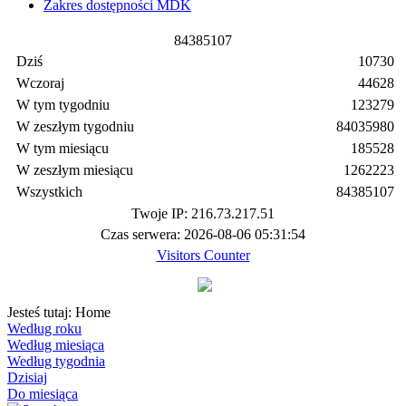
Zakres dostępności MDK
8
4
3
8
5
1
0
7
Dziś
10730
Wczoraj
44628
W tym tygodniu
123279
W zeszłym tygodniu
84035980
W tym miesiącu
185528
W zeszłym miesiącu
1262223
Wszystkich
84385107
Twoje IP: 216.73.217.51
Czas serwera: 2026-08-06 05:31:54
Visitors Counter
Jesteś tutaj:
Home
Według roku
Według miesiąca
Według tygodnia
Dzisiaj
Do miesiąca