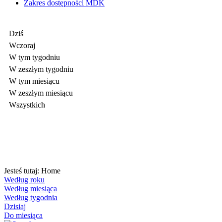
Zakres dostępności MDK
Dziś
Wczoraj
W tym tygodniu
W zeszłym tygodniu
W tym miesiącu
W zeszłym miesiącu
Wszystkich
Jesteś tutaj:
Home
Według roku
Według miesiąca
Według tygodnia
Dzisiaj
Do miesiąca