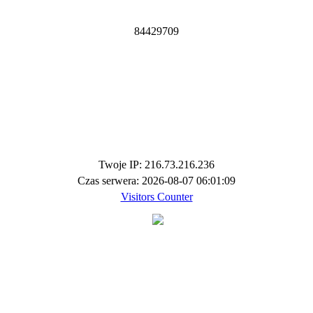
8
4
4
2
9
7
0
9
Twoje IP: 216.73.216.236
Czas serwera: 2026-08-07 06:01:09
Visitors Counter