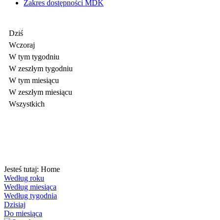
Zakres dostępności MDK
Dziś
Wczoraj
W tym tygodniu
W zeszłym tygodniu
W tym miesiącu
W zeszłym miesiącu
Wszystkich
Jesteś tutaj:
Home
Według roku
Według miesiąca
Według tygodnia
Dzisiaj
Do miesiąca