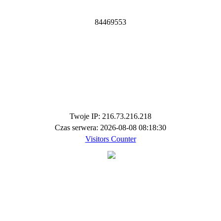
8
4
4
6
9
5
5
3
Twoje IP: 216.73.216.218
Czas serwera: 2026-08-08 08:18:30
Visitors Counter