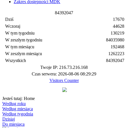
Zakres dostępności MDK
8
4
3
9
2
0
4
7
Dziś
17670
Wczoraj
44628
W tym tygodniu
130219
W zeszłym tygodniu
84035980
W tym miesiącu
192468
W zeszłym miesiącu
1262223
Wszystkich
84392047
Twoje IP: 216.73.216.168
Czas serwera: 2026-08-06 08:29:29
Visitors Counter
Jesteś tutaj:
Home
Według roku
Według miesiąca
Według tygodnia
Dzisiaj
Do miesiąca