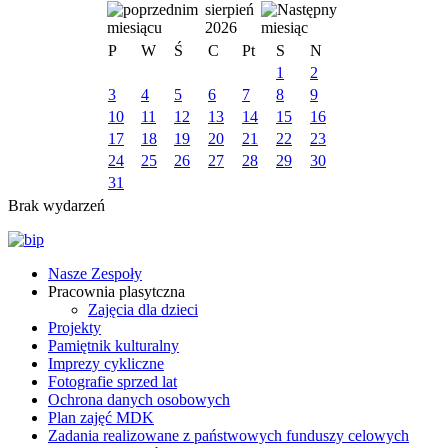
sierpień
2026
P
W
Ś
C
Pt
S
N
1
2
3
4
5
6
7
8
9
10
11
12
13
14
15
16
17
18
19
20
21
22
23
24
25
26
27
28
29
30
31
Brak wydarzeń
Nasze Zespoły
Pracownia plasytczna
Zajęcia dla dzieci
Projekty
Pamiętnik kulturalny
Imprezy cykliczne
Fotografie sprzed lat
Ochrona danych osobowych
Plan zajęć MDK
Zadania realizowane z państwowych funduszy celowych