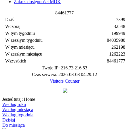
Zakres dostępności MDK
8
4
4
6
1
7
7
7
Dziś
7399
Wczoraj
32548
W tym tygodniu
199949
W zeszłym tygodniu
84035980
W tym miesiącu
262198
W zeszłym miesiącu
1262223
Wszystkich
84461777
Twoje IP: 216.73.216.53
Czas serwera: 2026-08-08 04:29:12
Visitors Counter
Jesteś tutaj:
Home
Według roku
Według miesiąca
Według tygodnia
Dzisiaj
Do miesiąca