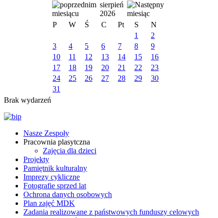
sierpień
2026
P
W
Ś
C
Pt
S
N
1
2
3
4
5
6
7
8
9
10
11
12
13
14
15
16
17
18
19
20
21
22
23
24
25
26
27
28
29
30
31
Brak wydarzeń
Nasze Zespoły
Pracownia plasytczna
Zajęcia dla dzieci
Projekty
Pamiętnik kulturalny
Imprezy cykliczne
Fotografie sprzed lat
Ochrona danych osobowych
Plan zajęć MDK
Zadania realizowane z państwowych funduszy celowych