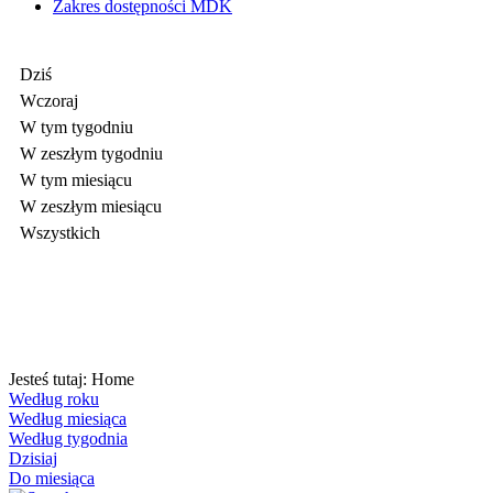
Zakres dostępności MDK
Dziś
Wczoraj
W tym tygodniu
W zeszłym tygodniu
W tym miesiącu
W zeszłym miesiącu
Wszystkich
Jesteś tutaj:
Home
Według roku
Według miesiąca
Według tygodnia
Dzisiaj
Do miesiąca