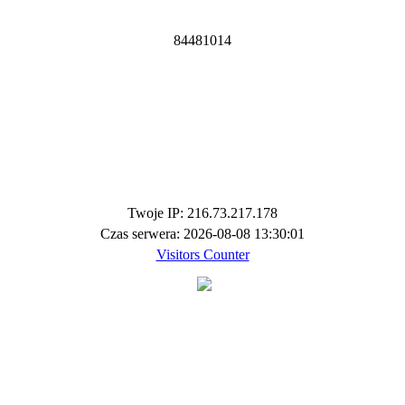
8
4
4
8
1
0
1
4
Twoje IP: 216.73.217.178
Czas serwera: 2026-08-08 13:30:01
Visitors Counter