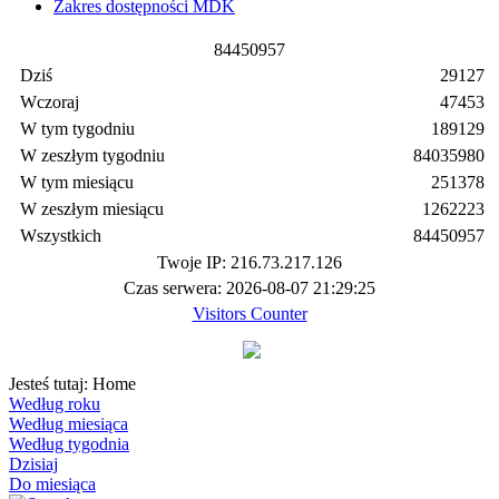
Zakres dostępności MDK
8
4
4
5
0
9
5
7
Dziś
29127
Wczoraj
47453
W tym tygodniu
189129
W zeszłym tygodniu
84035980
W tym miesiącu
251378
W zeszłym miesiącu
1262223
Wszystkich
84450957
Twoje IP: 216.73.217.126
Czas serwera: 2026-08-07 21:29:25
Visitors Counter
Jesteś tutaj:
Home
Według roku
Według miesiąca
Według tygodnia
Dzisiaj
Do miesiąca