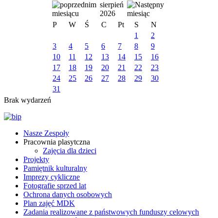
sierpień
2026
P
W
Ś
C
Pt
S
N
1
2
3
4
5
6
7
8
9
10
11
12
13
14
15
16
17
18
19
20
21
22
23
24
25
26
27
28
29
30
31
Brak wydarzeń
Nasze Zespoły
Pracownia plasytczna
Zajęcia dla dzieci
Projekty
Pamiętnik kulturalny
Imprezy cykliczne
Fotografie sprzed lat
Ochrona danych osobowych
Plan zajęć MDK
Zadania realizowane z państwowych funduszy celowych