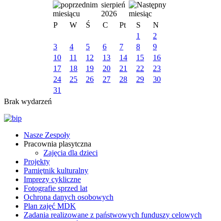
sierpień
2026
P
W
Ś
C
Pt
S
N
1
2
3
4
5
6
7
8
9
10
11
12
13
14
15
16
17
18
19
20
21
22
23
24
25
26
27
28
29
30
31
Brak wydarzeń
Nasze Zespoły
Pracownia plasytczna
Zajęcia dla dzieci
Projekty
Pamiętnik kulturalny
Imprezy cykliczne
Fotografie sprzed lat
Ochrona danych osobowych
Plan zajęć MDK
Zadania realizowane z państwowych funduszy celowych