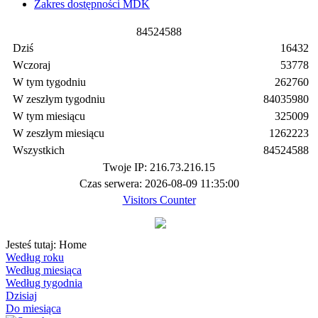
Zakres dostępności MDK
8
4
5
2
4
5
8
8
Dziś
16432
Wczoraj
53778
W tym tygodniu
262760
W zeszłym tygodniu
84035980
W tym miesiącu
325009
W zeszłym miesiącu
1262223
Wszystkich
84524588
Twoje IP: 216.73.216.15
Czas serwera: 2026-08-09 11:35:00
Visitors Counter
Jesteś tutaj:
Home
Według roku
Według miesiąca
Według tygodnia
Dzisiaj
Do miesiąca