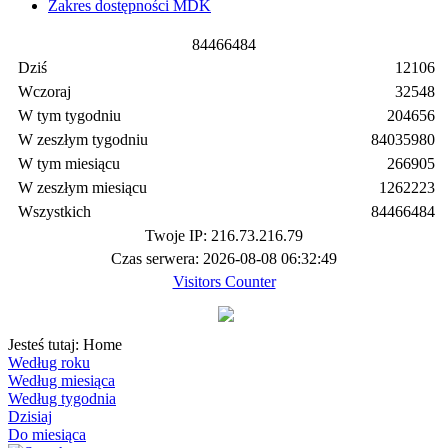
Zakres dostępności MDK
8
4
4
6
6
4
8
4
Dziś
12106
Wczoraj
32548
W tym tygodniu
204656
W zeszłym tygodniu
84035980
W tym miesiącu
266905
W zeszłym miesiącu
1262223
Wszystkich
84466484
Twoje IP: 216.73.216.79
Czas serwera: 2026-08-08 06:32:49
Visitors Counter
Jesteś tutaj:
Home
Według roku
Według miesiąca
Według tygodnia
Dzisiaj
Do miesiąca