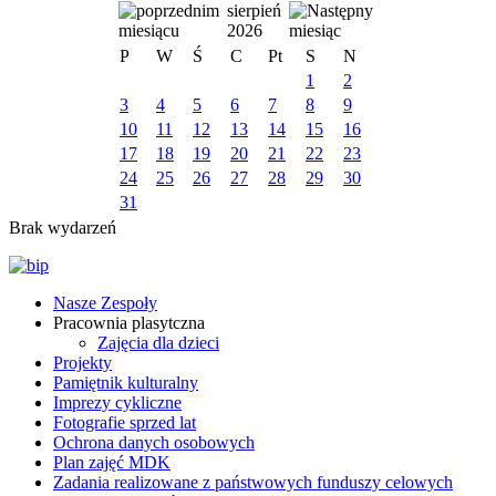
sierpień
2026
P
W
Ś
C
Pt
S
N
1
2
3
4
5
6
7
8
9
10
11
12
13
14
15
16
17
18
19
20
21
22
23
24
25
26
27
28
29
30
31
Brak wydarzeń
Nasze Zespoły
Pracownia plasytczna
Zajęcia dla dzieci
Projekty
Pamiętnik kulturalny
Imprezy cykliczne
Fotografie sprzed lat
Ochrona danych osobowych
Plan zajęć MDK
Zadania realizowane z państwowych funduszy celowych