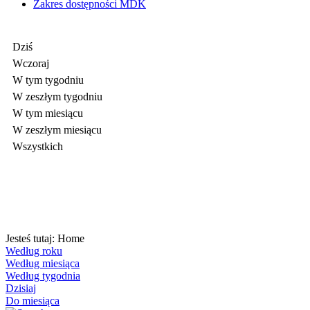
Zakres dostępności MDK
Dziś
Wczoraj
W tym tygodniu
W zeszłym tygodniu
W tym miesiącu
W zeszłym miesiącu
Wszystkich
Jesteś tutaj:
Home
Według roku
Według miesiąca
Według tygodnia
Dzisiaj
Do miesiąca