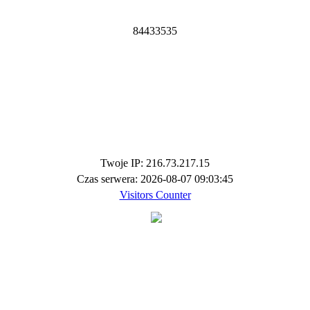
8
4
4
3
3
5
3
5
Twoje IP: 216.73.217.15
Czas serwera: 2026-08-07 09:03:45
Visitors Counter