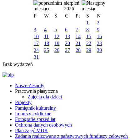
sierpień
2026
P
W
Ś
C
Pt
S
N
1
2
3
4
5
6
7
8
9
10
11
12
13
14
15
16
17
18
19
20
21
22
23
24
25
26
27
28
29
30
31
Brak wydarzeń
Nasze Zespoły
Pracownia plasytczna
Zajęcia dla dzieci
Projekty
Pamiętnik kulturalny
Imprezy cykliczne
Fotografie sprzed lat
Ochrona danych osobowych
Plan zajęć MDK
Zadania realizowane z państwowych funduszy celowych