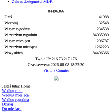
Zakres dostępności MDK
8
4
4
9
6
3
6
6
Dziś
41988
Wczoraj
32548
W tym tygodniu
234538
W zeszłym tygodniu
84035980
W tym miesiącu
296787
W zeszłym miesiącu
1262223
Wszystkich
84496366
Twoje IP: 216.73.217.176
Czas serwera: 2026-08-08 18:25:30
Visitors Counter
Jesteś tutaj:
Home
Według roku
Według miesiąca
Według tygodnia
Dzisiaj
Do miesiąca