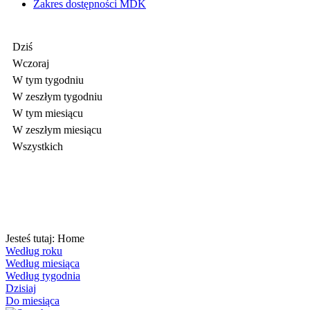
Zakres dostępności MDK
Dziś
Wczoraj
W tym tygodniu
W zeszłym tygodniu
W tym miesiącu
W zeszłym miesiącu
Wszystkich
Jesteś tutaj:
Home
Według roku
Według miesiąca
Według tygodnia
Dzisiaj
Do miesiąca