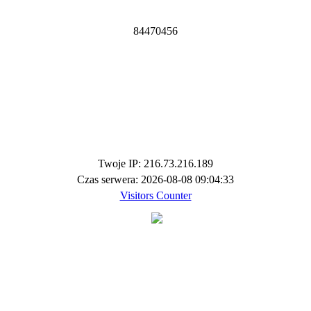
8
4
4
7
0
4
5
6
Twoje IP: 216.73.216.189
Czas serwera: 2026-08-08 09:04:33
Visitors Counter