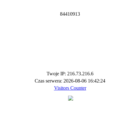
8
4
4
1
0
9
1
3
Twoje IP: 216.73.216.6
Czas serwera: 2026-08-06 16:42:24
Visitors Counter