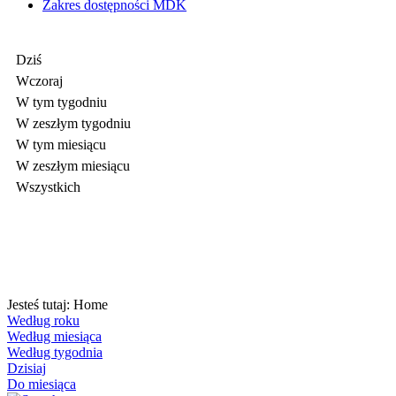
Zakres dostępności MDK
Dziś
Wczoraj
W tym tygodniu
W zeszłym tygodniu
W tym miesiącu
W zeszłym miesiącu
Wszystkich
Jesteś tutaj:
Home
Według roku
Według miesiąca
Według tygodnia
Dzisiaj
Do miesiąca