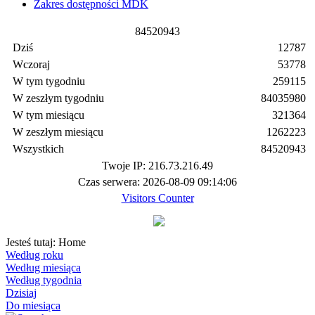
Zakres dostępności MDK
8
4
5
2
0
9
4
3
Dziś
12787
Wczoraj
53778
W tym tygodniu
259115
W zeszłym tygodniu
84035980
W tym miesiącu
321364
W zeszłym miesiącu
1262223
Wszystkich
84520943
Twoje IP: 216.73.216.49
Czas serwera: 2026-08-09 09:14:06
Visitors Counter
Jesteś tutaj:
Home
Według roku
Według miesiąca
Według tygodnia
Dzisiaj
Do miesiąca