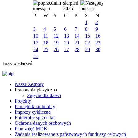
sierpień
2026
P
W
Ś
C
Pt
S
N
1
2
3
4
5
6
7
8
9
10
11
12
13
14
15
16
17
18
19
20
21
22
23
24
25
26
27
28
29
30
31
Brak wydarzeń
Nasze Zespoły
Pracownia plasytczna
Zajęcia dla dzieci
Projekty
Pamiętnik kulturalny
Imprezy cykliczne
Fotografie sprzed lat
Ochrona danych osobowych
Plan zajęć MDK
Zadania realizowane z państwowych funduszy celowych