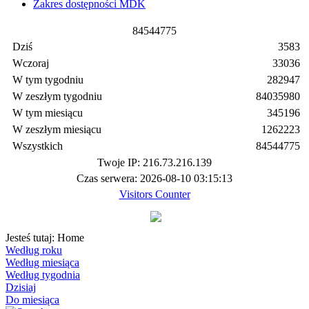
Zakres dostępności MDK
8
4
5
4
4
7
7
5
Dziś
3583
Wczoraj
33036
W tym tygodniu
282947
W zeszłym tygodniu
84035980
W tym miesiącu
345196
W zeszłym miesiącu
1262223
Wszystkich
84544775
Twoje IP: 216.73.216.139
Czas serwera: 2026-08-10 03:15:13
Visitors Counter
Jesteś tutaj:
Home
Według roku
Według miesiąca
Według tygodnia
Dzisiaj
Do miesiąca