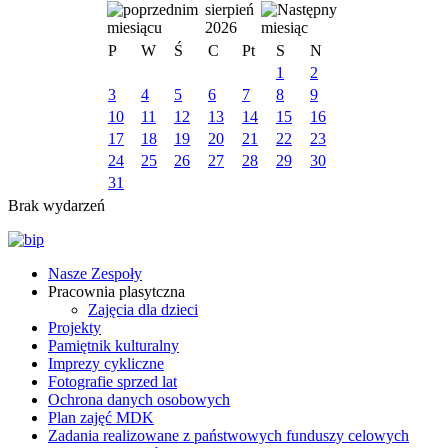
sierpień
2026
P
W
Ś
C
Pt
S
N
1
2
3
4
5
6
7
8
9
10
11
12
13
14
15
16
17
18
19
20
21
22
23
24
25
26
27
28
29
30
31
Brak wydarzeń
Nasze Zespoły
Pracownia plasytczna
Zajęcia dla dzieci
Projekty
Pamiętnik kulturalny
Imprezy cykliczne
Fotografie sprzed lat
Ochrona danych osobowych
Plan zajęć MDK
Zadania realizowane z państwowych funduszy celowych