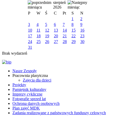
sierpień
2026
P
W
Ś
C
Pt
S
N
1
2
3
4
5
6
7
8
9
10
11
12
13
14
15
16
17
18
19
20
21
22
23
24
25
26
27
28
29
30
31
Brak wydarzeń
Nasze Zespoły
Pracownia plasytczna
Zajęcia dla dzieci
Projekty
Pamiętnik kulturalny
Imprezy cykliczne
Fotografie sprzed lat
Ochrona danych osobowych
Plan zajęć MDK
Zadania realizowane z państwowych funduszy celowych