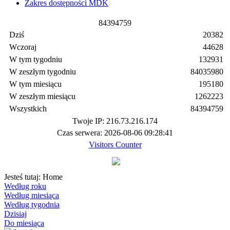
Zakres dostępności MDK
8
4
3
9
4
7
5
9
Dziś
20382
Wczoraj
44628
W tym tygodniu
132931
W zeszłym tygodniu
84035980
W tym miesiącu
195180
W zeszłym miesiącu
1262223
Wszystkich
84394759
Twoje IP: 216.73.216.174
Czas serwera: 2026-08-06 09:28:41
Visitors Counter
Jesteś tutaj:
Home
Według roku
Według miesiąca
Według tygodnia
Dzisiaj
Do miesiąca