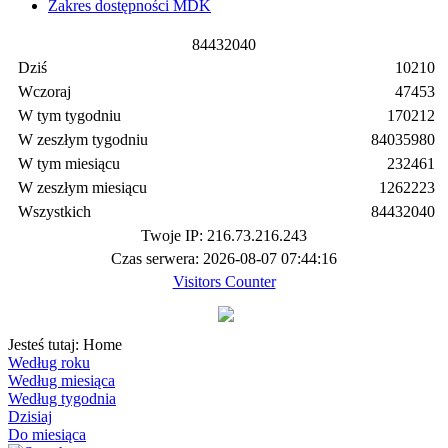
Zakres dostępności MDK
8
4
4
3
2
0
4
0
Dziś
10210
Wczoraj
47453
W tym tygodniu
170212
W zeszłym tygodniu
84035980
W tym miesiącu
232461
W zeszłym miesiącu
1262223
Wszystkich
84432040
Twoje IP: 216.73.216.243
Czas serwera: 2026-08-07 07:44:16
Visitors Counter
Jesteś tutaj:
Home
Według roku
Według miesiąca
Według tygodnia
Dzisiaj
Do miesiąca