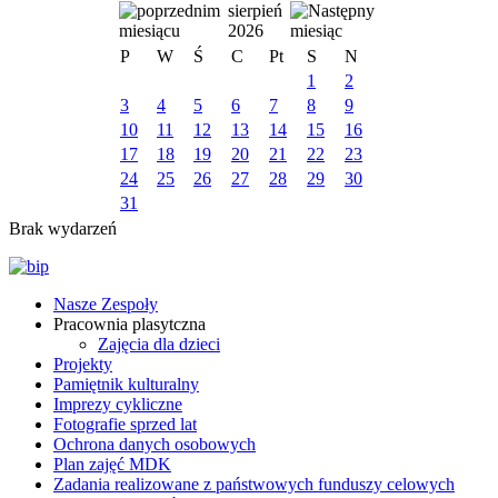
sierpień
2026
P
W
Ś
C
Pt
S
N
1
2
3
4
5
6
7
8
9
10
11
12
13
14
15
16
17
18
19
20
21
22
23
24
25
26
27
28
29
30
31
Brak wydarzeń
Nasze Zespoły
Pracownia plasytczna
Zajęcia dla dzieci
Projekty
Pamiętnik kulturalny
Imprezy cykliczne
Fotografie sprzed lat
Ochrona danych osobowych
Plan zajęć MDK
Zadania realizowane z państwowych funduszy celowych