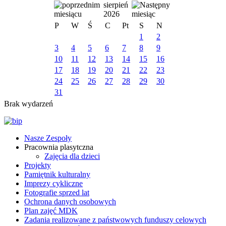
sierpień
2026
P
W
Ś
C
Pt
S
N
1
2
3
4
5
6
7
8
9
10
11
12
13
14
15
16
17
18
19
20
21
22
23
24
25
26
27
28
29
30
31
Brak wydarzeń
Nasze Zespoły
Pracownia plasytczna
Zajęcia dla dzieci
Projekty
Pamiętnik kulturalny
Imprezy cykliczne
Fotografie sprzed lat
Ochrona danych osobowych
Plan zajęć MDK
Zadania realizowane z państwowych funduszy celowych