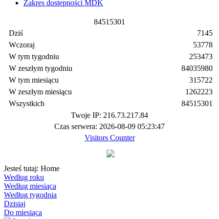
Zakres dostępności MDK
8
4
5
1
5
3
0
1
Dziś
7145
Wczoraj
53778
W tym tygodniu
253473
W zeszłym tygodniu
84035980
W tym miesiącu
315722
W zeszłym miesiącu
1262223
Wszystkich
84515301
Twoje IP: 216.73.217.84
Czas serwera: 2026-08-09 05:23:47
Visitors Counter
Jesteś tutaj:
Home
Według roku
Według miesiąca
Według tygodnia
Dzisiaj
Do miesiąca