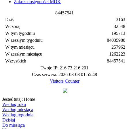
Zakres dostępności MDK
8
4
4
5
7
5
4
1
Dziś
3163
Wczoraj
32548
W tym tygodniu
195713
W zeszłym tygodniu
84035980
W tym miesiącu
257962
W zeszłym miesiącu
1262223
Wszystkich
84457541
Twoje IP: 216.73.216.201
Czas serwera: 2026-08-08 01:55:48
Visitors Counter
Jesteś tutaj:
Home
Według roku
Według miesiąca
Według tygodnia
Dzisiaj
Do miesiąca