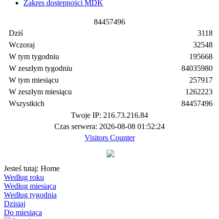
Zakres dostępności MDK
8
4
4
5
7
4
9
6
Dziś
3118
Wczoraj
32548
W tym tygodniu
195668
W zeszłym tygodniu
84035980
W tym miesiącu
257917
W zeszłym miesiącu
1262223
Wszystkich
84457496
Twoje IP: 216.73.216.84
Czas serwera: 2026-08-08 01:52:24
Visitors Counter
Jesteś tutaj:
Home
Według roku
Według miesiąca
Według tygodnia
Dzisiaj
Do miesiąca