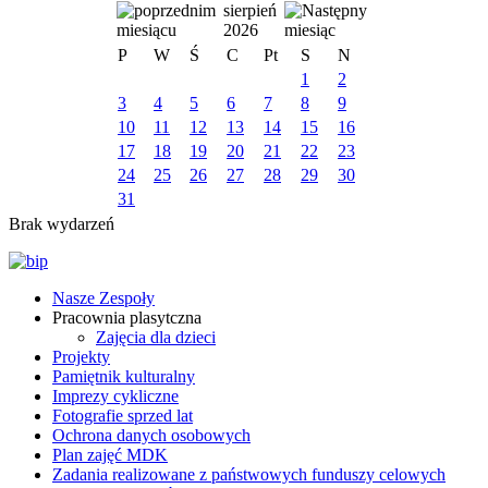
sierpień
2026
P
W
Ś
C
Pt
S
N
1
2
3
4
5
6
7
8
9
10
11
12
13
14
15
16
17
18
19
20
21
22
23
24
25
26
27
28
29
30
31
Brak wydarzeń
Nasze Zespoły
Pracownia plasytczna
Zajęcia dla dzieci
Projekty
Pamiętnik kulturalny
Imprezy cykliczne
Fotografie sprzed lat
Ochrona danych osobowych
Plan zajęć MDK
Zadania realizowane z państwowych funduszy celowych