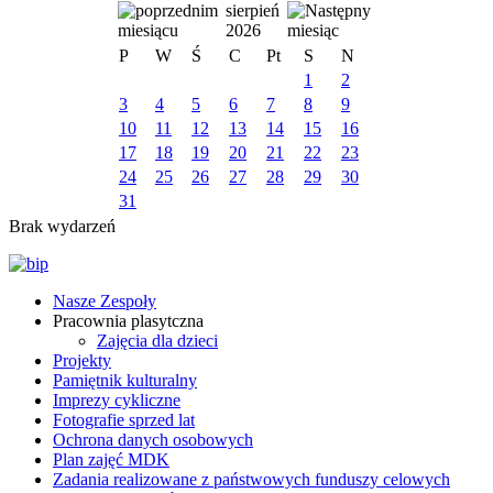
sierpień
2026
P
W
Ś
C
Pt
S
N
1
2
3
4
5
6
7
8
9
10
11
12
13
14
15
16
17
18
19
20
21
22
23
24
25
26
27
28
29
30
31
Brak wydarzeń
Nasze Zespoły
Pracownia plasytczna
Zajęcia dla dzieci
Projekty
Pamiętnik kulturalny
Imprezy cykliczne
Fotografie sprzed lat
Ochrona danych osobowych
Plan zajęć MDK
Zadania realizowane z państwowych funduszy celowych